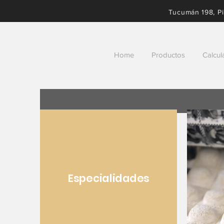
Tucumán 198, Pi
Home
Productos
Calcul
Especialidades