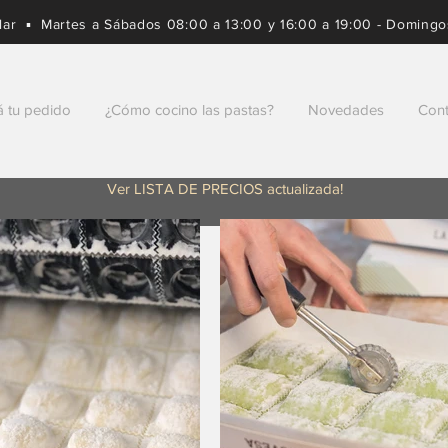
lar ▪ Martes a Sábados 08:00 a 13:00 y 16:00 a 19:00 - Domingo
á tu pedido
¿Cómo cocino las pastas?
Novedades
Cont
Ver LISTA DE PRECIOS actualizada!