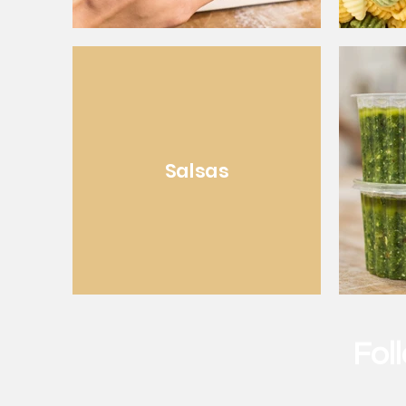
Salsas
Fol