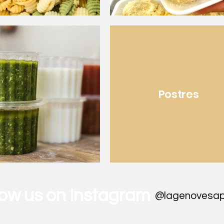
Postres
low us on Instagram
@lagenovesa